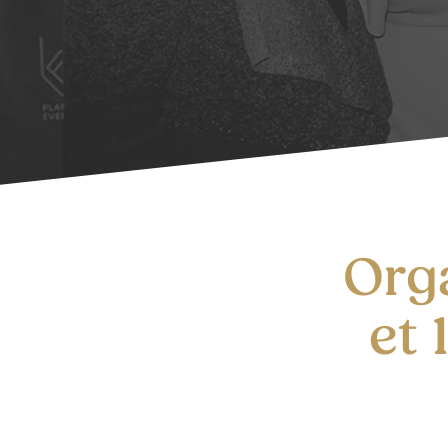
Orga
et 