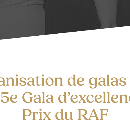
nisation de galas 
15e Gala d’excellen
Prix du RAF