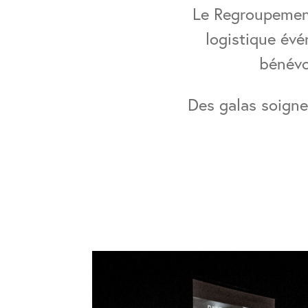
Le Regroupement
logistique évé
bénévo
Des galas soigne