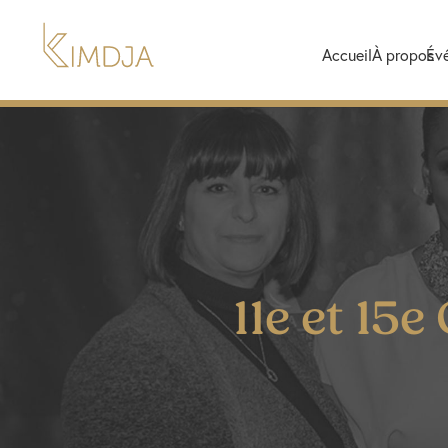
Accueil
À propos
Év
11e et 15e