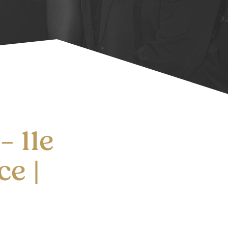
– 11e
ce |