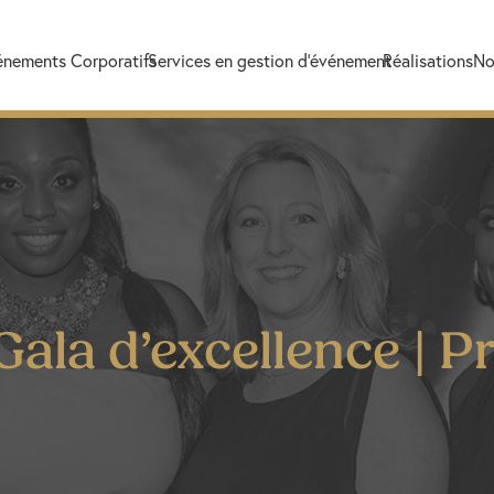
énements Corporatifs
Services en gestion d’événement
Réalisations
No
 Gala d’excellence | 